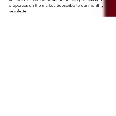
properties on the market: Subscribe to our monthly
newsletter.
Enter your Email
*
Yes, subscribe me to your newsletter.
*
Submit
Quick access
HOME
COMPANY
FEDERAL PROGRAMS
PROCEDURES