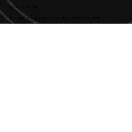
Mantente informado
Reciba información exclusiva sobre nuevos
proyectos y propiedades en el mercado: Suscríbase
a nuestro newsletter mensual.
Ingrese su correo electrónico
*
Sí, suscríbeme a tu newsletter.
*
Entregar
Acceso rápido
COMPAÑÍA
EL PRÉSTAMO DIRECTO