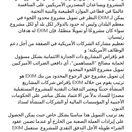
المشروع ويساعدان المصدرين الأمريكيين على المنافسة
عالميًا في قطاعي الموارد الطبيعية والبنية التحتية.
يمكن لـ EXIM النظر في تمويل مشروع محدود اللجوء في
معظم البلدان وليس له حدود بالدولار لكل بلد أو لكل مشروع.
سواء كان مشروعًا أو تمويلًا منظمًا، فإن EXIM له هدفان
رئيسيان:
تعظيم مشاركة الشركات الأمريكية في الصفقة من أجل دعم
الوظائف الأمريكية؛ و
قم بإقراض المشاريع ذات الجدارة الائتمانية بشكل مسؤول
لحماية مصالح "المساهمين"، أي دافعي الضرائب الأميركيين.
تمويل مشروع اللجوء المحدود
إن تمويل مشروع حق الرجوع المحدود من بنك EXIM هو
ترتيب يقوم من خلاله EXIM بإقراض شركات المشاريع
المنشأة حديثًا ويعتبر التدفقات النقدية للمشروع المستقبلية
مصدرًا للسداد بدلاً من الاعتماد بشكل مباشر على الحكومات
الأجنبية أو المؤسسات المالية أو الشركات المنشأة لسداد
الديون.
يعد ترتيب التمويل هذا مناسبًا بشكل خاص حيث يمكن الحصول
على إيرادات العملة الصعبة من الخارج أو عندما تضمن عقود
الشراء طويلة الأجل التدفق النقدي للمشروع. ستعمل EXIM