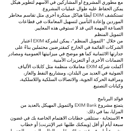
مع مطوري المشروع أو المشاركين في الأسهم لتطوير هيكل
يمكن الحفاظ عليه طوال عمليات المشروع.
تستكشف EXIM أيضًا هياكل مبتكرة أخرى مثل تقاسم مخاطر
الموردين وإعادة التأمين لتسهيل المعاملات في قطاعات
الصناعة المهمة التي قد لا تستوفي هذه المعايير.
التمويل المنظم
من خلال "التمويل المنظم"، يمكن لشركة EXIM اعتبار
الشركات القائمة في الخارج كمقترضين محتملين بناءً على
جدارتها الائتمانية كما هو موضح في ميزانيتها العمومية ومصادر
الضمانات الأخرى أو التعزيزات الأمنية.
أكملت شركة EXIM معاملات منظمة مثل كابلات الألياف
الضوئية في العديد من البلدان، ومشاريع النفط والغاز،
ومراقبة الحركة الجوية، والاتصالات السلكية واللاسلكية،
وكيانات التصنيع.
فوائد البرنامج
يتمتع مشروع EXIM Bank والتمويل المهيكل بالعديد من
المزايا، بما في ذلك:
• الاستجابة - ستتلقى خطابات الاهتمام الخاصة بك في غضون
سبعة أيام أو أقل (ويمكنك طلبها عبر الإنترنت) أو خطاب
مشروع أولي في غضون 45 يومًا من الطلب الرسمي للحصول