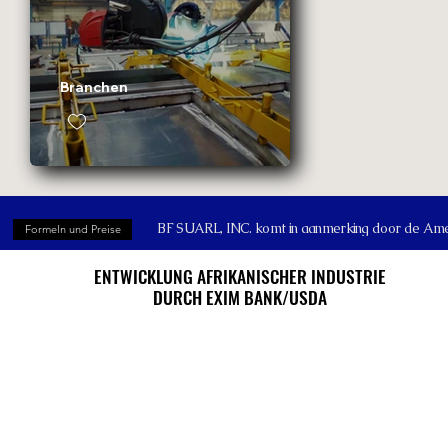
Branchen
BF SUARL, INC. komt in aanmerking door de Ameri
Formeln und Preise
ENTWICKLUNG AFRIKANISCHER INDUSTRIE
ENTWICKLUNG AFRIKANISCHER INDUSTRIE
DURCH EXIM BANK/USDA
DURCH EXIM BANK/USDA