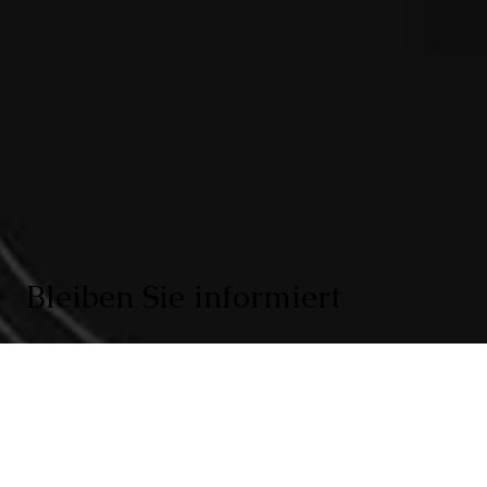
Bleiben Sie informiert
Erhalten Sie exklusive Informationen zu neuen Projekten u
Immobilien am Markt: Abonnieren Sie unseren monatliche
Newsletter.
Geben Sie Ihre E-Mail-Adresse ein
*