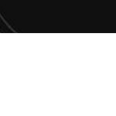
Stay informed
Receive exclusive information on new projects and propert
on the market: Subscribe to our monthly newsletter.
Enter your Email
*
Yes, subscribe me to your newsletter.
*
Submit