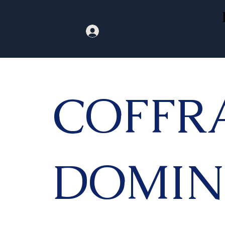
COFFR
DOMI