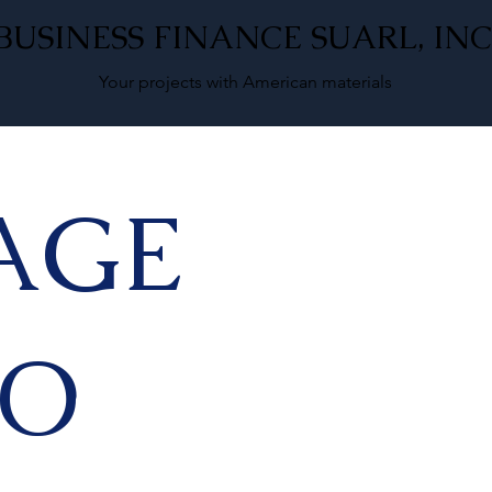
BUSINESS FINANCE SUARL, INC
Your projects with American materials
AGE
NO