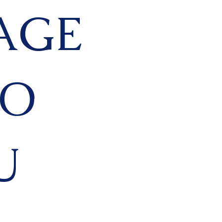
AGE
NO
U