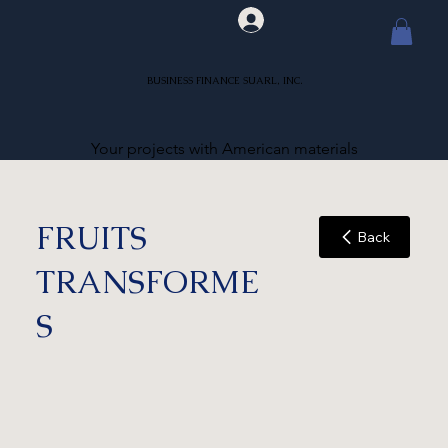
BUSINESS FINANCE SUARL, INC.
Your projects with American materials
FRUITS
Back
TRANSFORME
S