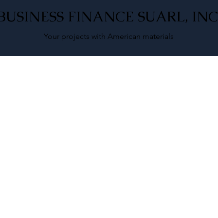
BUSINESS FINANCE SUARL, INC
Your projects with American materials