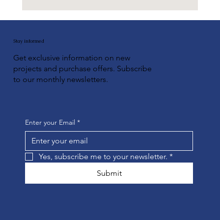
Explorez les opportunités de
financement américain pour industries
africaines
Stay informed
Get exclusive information on new
projects and purchase offers. Subscribe
to our monthly newsletters.
Enter your Email
*
Yes, subscribe me to your newsletter.
*
Submit